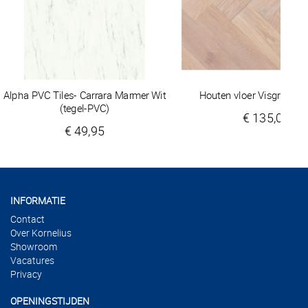
Alpha PVC Tiles- Carrara Marmer Wit
Houten vloer Visgraat Z
(tegel-PVC)
€ 135,00
€ 49,95
INFORMATIE
Contact
Over Kornelius
Showroom
Vacatures
Privacy
OPENINGSTIJDEN