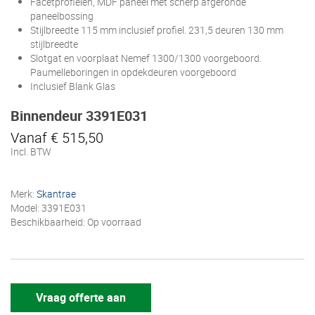
Facetprofielen, MDF paneel met scherp afgeronde
paneelbossing
Stijlbreedte 115 mm inclusief profiel. 231,5 deuren 130 mm
stijlbreedte
Slotgat en voorplaat Nemef 1300/1300 voorgeboord.
Paumelleboringen in opdekdeuren voorgeboord
Inclusief Blank Glas
Binnendeur 3391E031
Vanaf € 515,50
Incl. BTW
Merk:
Skantrae
Model: 3391E031
Beschikbaarheid: Op voorraad
Vraag offerte aan