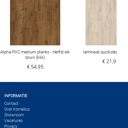
Alpha PVC medium planks - Herfst eik
laminaat quickstep CLM
bruin (klik)
€ 21,95
€ 54,95
INFORMATIE
Contact
Over Kornelius
Showroom
Vacatures
Privacy